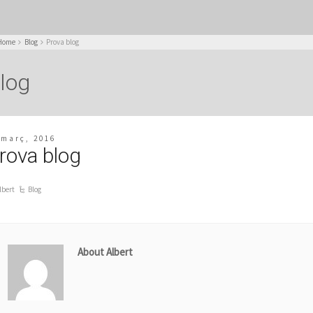
Home
Blog
Prova blog
log
 març, 2016
rova blog
lbert
Blog
About Albert