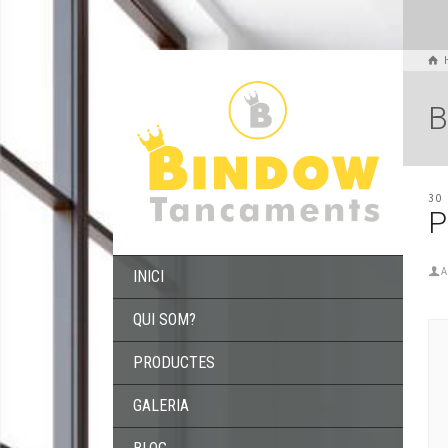
B
30
P
A
INICI
QUI SOM?
PRODUCTES
GALERIA