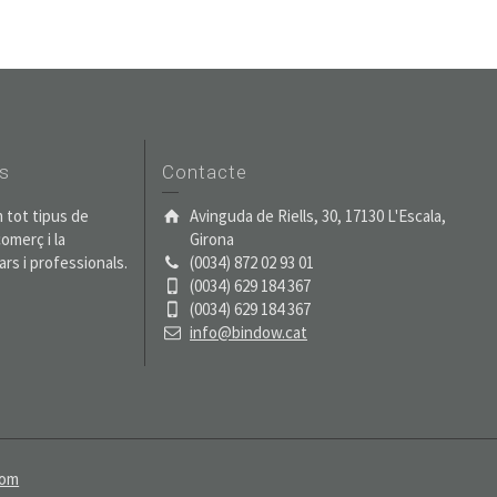
s
Contacte
m tot tipus de
Avinguda de Riells, 30, 17130 L'Escala,
comerç i la
Girona
lars i professionals.
(0034) 872 02 93 01
(0034) 629 184 367
(0034) 629 184 367
info@bindow.cat
com