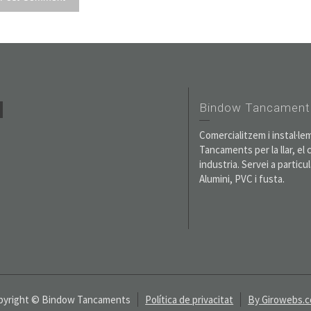
Bindow Tancament
Comercialitzem i instal·le
Tancaments per la llar, el 
industria. Servei a particu
Alumini, PVC i fusta.
pyright © Bindow Tancaments
Política de privacitat
By Girowebs.