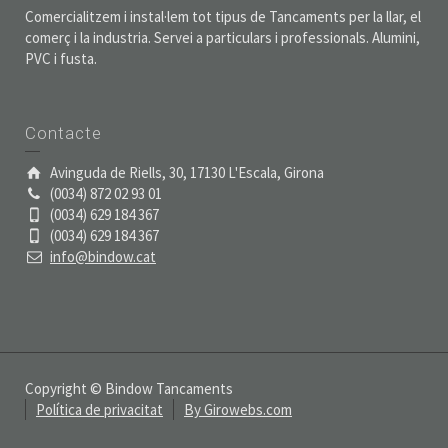
Comercialitzem i instal·lem tot tipus de Tancaments per la llar, el
comerç i la industria. Servei a particulars i professionals. Alumini,
PVC i fusta.
Contacte
Avinguda de Riells, 30, 17130 L'Escala, Girona
(0034) 872 02 93 01
(0034) 629 184 367
(0034) 629 184 367
info@bindow.cat
Copyright © Bindow Tancaments
Política de privacitat
By Girowebs.com