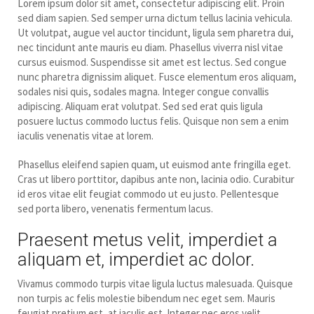
Lorem ipsum dolor sit amet, consectetur adipiscing elit. Proin
sed diam sapien. Sed semper urna dictum tellus lacinia vehicula.
Ut volutpat, augue vel auctor tincidunt, ligula sem pharetra dui,
nec tincidunt ante mauris eu diam. Phasellus viverra nisl vitae
cursus euismod. Suspendisse sit amet est lectus.
Sed congue
nunc pharetra dignissim aliquet. Fusce elementum eros aliquam,
sodales nisi quis, sodales magna. Integer congue convallis
adipiscing. Aliquam erat volutpat. Sed sed erat quis ligula
posuere luctus commodo luctus felis. Quisque non sem a enim
iaculis venenatis vitae at lorem.
Phasellus eleifend sapien quam, ut euismod ante fringilla eget.
Cras ut libero porttitor, dapibus ante non, lacinia odio. Curabitur
id eros vitae elit feugiat commodo ut eu justo. Pellentesque
sed porta libero, venenatis fermentum lacus.
Praesent metus velit, imperdiet a
aliquam et, imperdiet ac dolor.
Vivamus commodo turpis vitae ligula luctus malesuada. Quisque
non turpis ac felis molestie bibendum nec eget sem. Mauris
feugiat pretium est, at iaculis est. Integer nec eros velit.