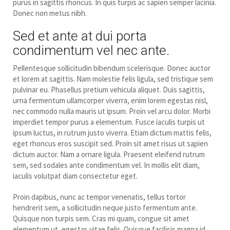
purus in sagittis rhoncus. In quis turpis ac sapien semper lacinia.
Donec non metus nibh.
Sed et ante at dui porta
condimentum vel nec ante.
Pellentesque sollicitudin bibendum scelerisque. Donec auctor
et lorem at sagittis. Nam molestie felis ligula, sed tristique sem
pulvinar eu. Phasellus pretium vehicula aliquet. Duis sagittis,
urna fermentum ullamcorper viverra, enim lorem egestas nisl,
nec commodo nulla mauris ut ipsum. Proin vel arcu dolor. Morbi
imperdiet tempor purus a elementum. Fusce iaculis turpis ut
ipsum luctus, in rutrum justo viverra. Etiam dictum mattis felis,
eget rhoncus eros suscipit sed. Proin sit amet risus ut sapien
dictum auctor. Nam a ornare ligula. Praesent eleifend rutrum
sem, sed sodales ante condimentum vel. In mollis elit diam,
iaculis volutpat diam consectetur eget.
Proin dapibus, nunc ac tempor venenatis, tellus tortor
hendrerit sem, a sollicitudin neque justo fermentum ante.
Quisque non turpis sem. Cras mi quam, congue sit amet
elementum ut, egestas vitae felis. Quisque facilisis magna id