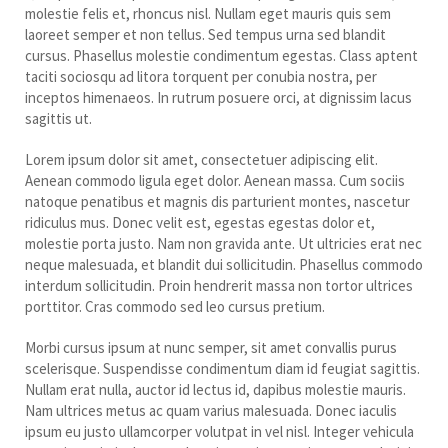
molestie felis et, rhoncus nisl. Nullam eget mauris quis sem
laoreet semper et non tellus. Sed tempus urna sed blandit
cursus. Phasellus molestie condimentum egestas. Class aptent
taciti sociosqu ad litora torquent per conubia nostra, per
inceptos himenaeos. In rutrum posuere orci, at dignissim lacus
sagittis ut.
Lorem ipsum dolor sit amet, consectetuer adipiscing elit.
Aenean commodo ligula eget dolor. Aenean massa. Cum sociis
natoque penatibus et magnis dis parturient montes, nascetur
ridiculus mus. Donec velit est, egestas egestas dolor et,
molestie porta justo. Nam non gravida ante. Ut ultricies erat nec
neque malesuada, et blandit dui sollicitudin. Phasellus commodo
interdum sollicitudin. Proin hendrerit massa non tortor ultrices
porttitor. Cras commodo sed leo cursus pretium.
Morbi cursus ipsum at nunc semper, sit amet convallis purus
scelerisque. Suspendisse condimentum diam id feugiat sagittis.
Nullam erat nulla, auctor id lectus id, dapibus molestie mauris.
Nam ultrices metus ac quam varius malesuada. Donec iaculis
ipsum eu justo ullamcorper volutpat in vel nisl. Integer vehicula